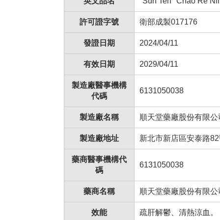
英文品名
"Sun Ten" Chao Re Nin
許可證字號
衛部成製017176
發證日期
2024/04/11
有效日期
2029/04/11
製造廠醫事機構
6131050038
代碼
製造廠名稱
順天堂藥廠股份有限公
製造廠地址
新北市新店區安泰路82
藥商醫事機構代
6131050038
碼
藥商名稱
順天堂藥廠股份有限公
效能
疏肝解鬱、清熱涼血。