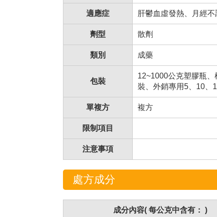
適應症
肝鬱血虛發熱、月經不
劑型
散劑
類別
成藥
12~1000公克塑膠瓶
包裝
裝、外銷專用5、10、
單複方
複方
限制項目
注意事項
處方成分
成分內容( 每公克中含有： )