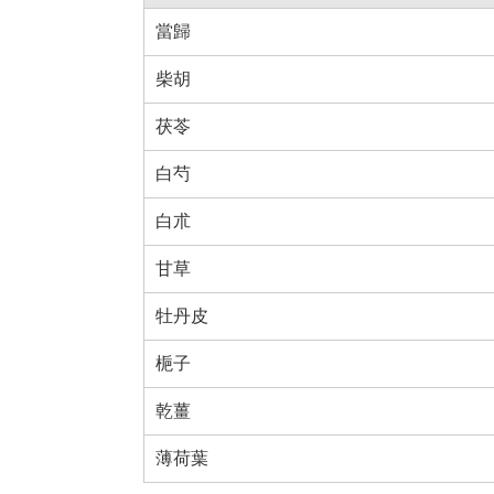
當歸
柴胡
茯苓
白芍
白朮
甘草
牡丹皮
梔子
乾薑
薄荷葉