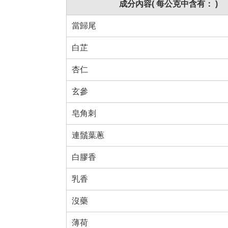
成分內容( 每公克中含有： )
當歸尾
白芷
杏仁
玄參
皂角刺
連鬚葉蔥
白膠香
乳香
沒藥
薄荷