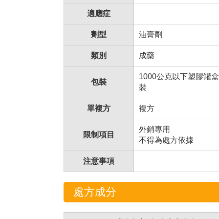
適應症
劑型
油膏劑
類別
成藥
1000公克以下塑膠罐盒裝
包裝
裝
單複方
複方
外銷專用
限制項目
不得為處方依據
注意事項
處方成分