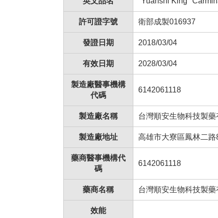
英文品名
"Yuanshi King" Carmin
許可證字號
衛部成製016937
發證日期
2018/03/04
有效日期
2028/03/04
製造廠醫事機構
6142061118
代碼
製造廠名稱
台灣順安生物科技製藥
製造廠地址
高雄市大寮區鳳林二路8
藥商醫事機構代
6142061118
碼
藥商名稱
台灣順安生物科技製藥
效能