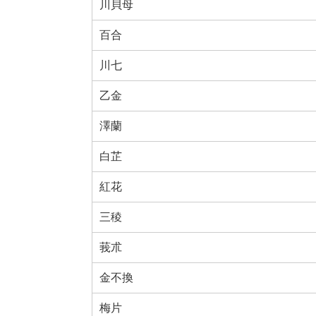
川貝母
百合
川七
乙金
澤蘭
白芷
紅花
三稜
莪朮
金不換
梅片