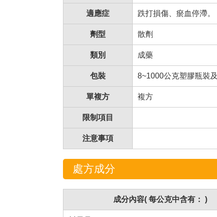
適應症
跌打損傷、瘀血停滯。
劑型
散劑
類別
成藥
包裝
8~1000公克塑膠瓶裝
單複方
複方
限制項目
注意事項
處方成分
成分內容( 每公克中含有： )