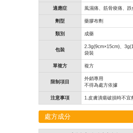
適應症
風濕痛、筋骨痠痛、跌
劑型
藥膠布劑
類別
成藥
2.3g(9cm×15cm)、3g
包裝
袋裝
單複方
複方
外銷專用
限制項目
不得為處方依據
注意事項
1.皮膚潰瘍破損時不宜
處方成分