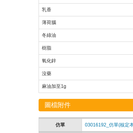
乳香
薄荷腦
冬綠油
樹脂
氧化鋅
沒藥
麻油加至1g
圖檔附件
仿單
03016192_仿單(核定本03