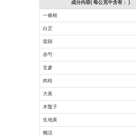
成分內容( 每公克中含有： )
一條根
白芷
當歸
赤芍
玄參
肉桂
大黃
木鼈子
生地黃
獨活