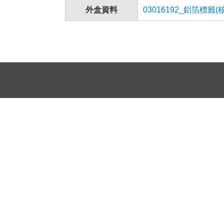
外盒資料
03016192_鋁箔標籤(核定