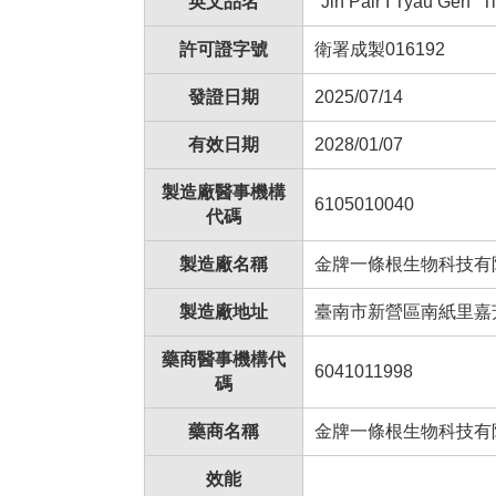
英文品名
"Jin Pair I Tyau Gen" 
許可證字號
衛署成製016192
發證日期
2025/07/14
有效日期
2028/01/07
製造廠醫事機構
6105010040
代碼
製造廠名稱
金牌一條根生物科技有
製造廠地址
臺南市新營區南紙里嘉芳
藥商醫事機構代
6041011998
碼
藥商名稱
金牌一條根生物科技有
效能