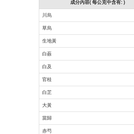
成分內容( 每公克中含有: )
川烏
草烏
生地黃
白蘞
白及
官桂
白芷
大黃
當歸
赤芍