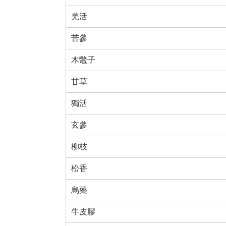
羌活
苦參
木鼈子
甘草
獨活
玄參
柳枝
松香
烏藥
牛皮膠