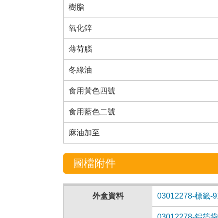
樹脂
氧化鋅
薄荷腦
冬綠油
食用黃色四號
食用藍色二號
麻油加至
圖檔附件
外盒資料
03012278-標籤-91
03012278-鋁箔袋-