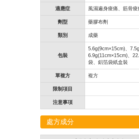
適應症
風濕遍身痠痛、筋骨痠
劑型
藥膠布劑
類別
成藥
5.6g(9cm×15cm)、7.5
包裝
6.9g(11cm×15cm)、2
袋、鋁箔袋紙盒裝
單複方
複方
限制項目
注意事項
處方成分