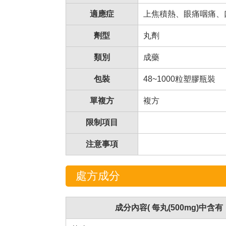
適應症
上焦積熱、眼痛咽痛、
劑型
丸劑
類別
成藥
包裝
48~1000粒塑膠瓶裝
單複方
複方
限制項目
注意事項
處方成分
成分內容( 每丸(500mg)中含有：