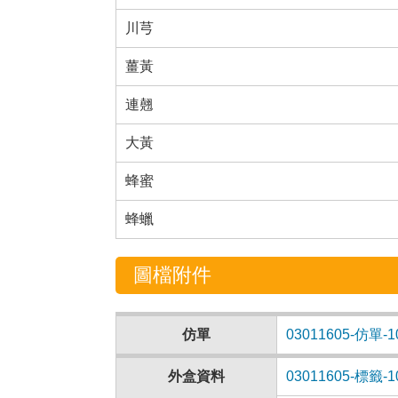
川芎
薑黃
連翹
大黃
蜂蜜
蜂蠟
圖檔附件
仿單
03011605-仿單-10
外盒資料
03011605-標籤-10