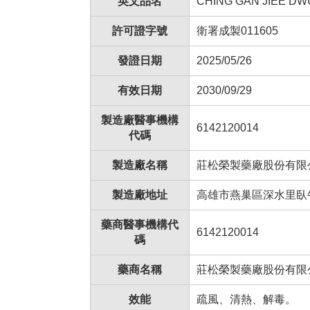
英文品名
CHING GAN JIEE DWU
許可證字號
衛署成製011605
發證日期
2025/05/26
有效日期
2030/09/29
製造廠醫事機構
6142120014
代碼
製造廠名稱
莊松榮製藥廠股份有限
製造廠地址
高雄市燕巢區深水里臥牛
藥商醫事機構代
6142120014
碼
藥商名稱
莊松榮製藥廠股份有限
效能
疏風、清熱、解毒。