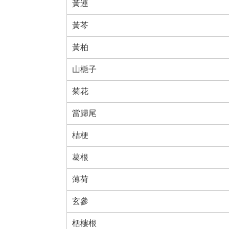
黃連
黃芩
黃柏
山梔子
菊花
當歸尾
桔梗
葛根
薄荷
玄參
栝樓根