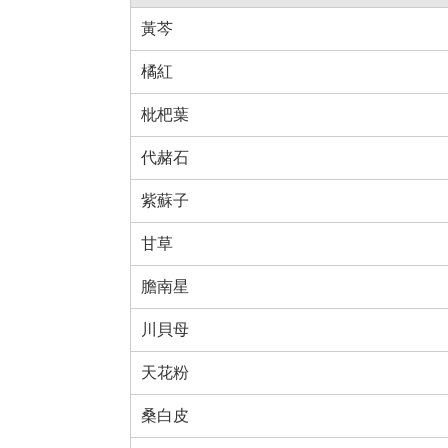
黃芩
橘紅
枇杷葉
代赭石
紫蘇子
甘草
膽南星
川貝母
天花粉
桑白皮