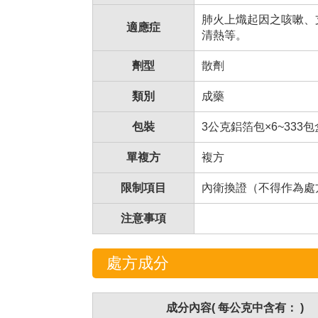
肺火上熾起因之咳嗽、
適應症
清熱等。
劑型
散劑
類別
成藥
包裝
3公克鋁箔包×6~333
單複方
複方
限制項目
內衛換證（不得作為處
注意事項
處方成分
成分內容( 每公克中含有： )