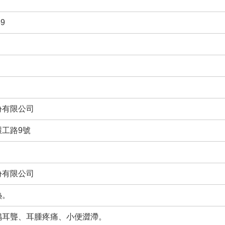
9
份有限公司
工路9號
份有限公司
熱。
鳴耳聾、耳腫疼痛、小便澀滯。