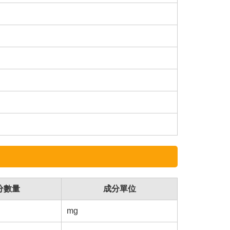
分數量
成分單位
mg