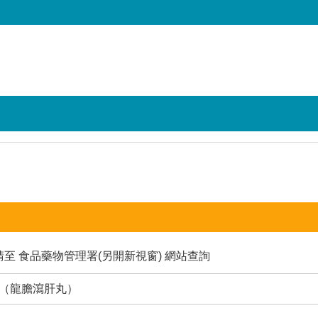
請至
食品藥物管理署(另開新視窗)
網站查詢
丸（龍膽瀉肝丸）