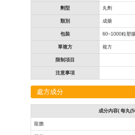
劑型
丸劑
類別
成藥
包裝
60~1000粒塑
單複方
複方
限制項目
注意事項
處方成分
成分內容( 每丸(5
龍膽