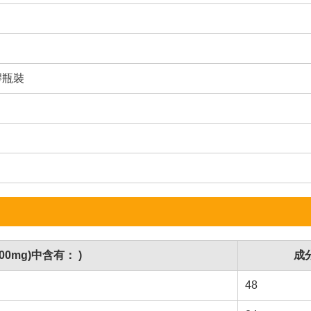
膠瓶裝
00mg)中含有： )
成
48