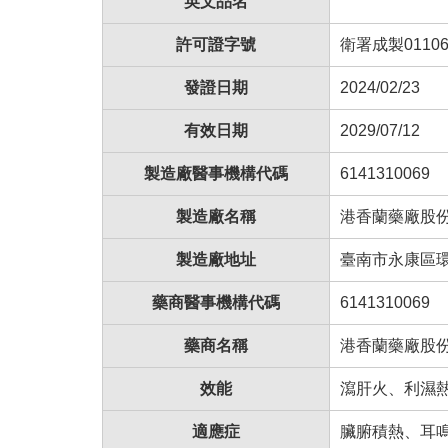
英文品名
許可證字號
衛署成製01106
發證日期
2024/02/23
有效日期
2029/07/12
製造廠醫事機構代碼
6141310069
製造廠名稱
港香蘭藥廠股
製造廠地址
臺南市永康區環
藥商醫事機構代碼
6141310069
藥商名稱
港香蘭藥廠股
效能
瀉肝火、利濕
適應症
臟腑積熱、耳