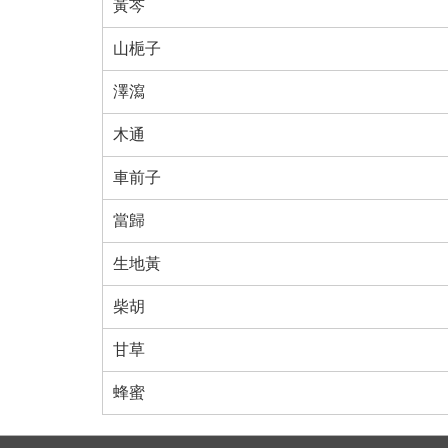
黃芩
山梔子
澤瀉
木通
車前子
當歸
生地黃
柴胡
甘草
蜂蜜