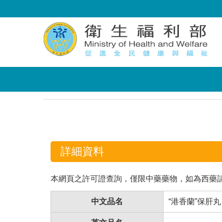
:::
:::
詳細資料
本網頁之許可證查詢，僅限中藥藥物，如為西藥
中文品名
“港香蘭”保肝