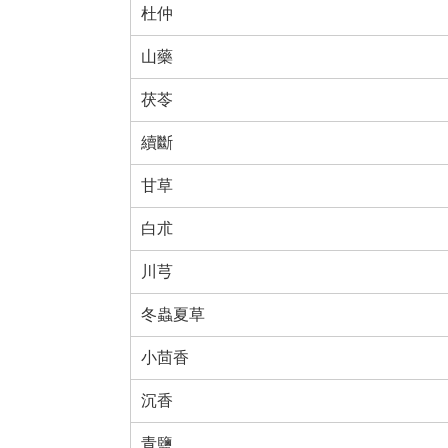
杜仲
山藥
茯苓
續斷
甘草
白朮
川芎
冬蟲夏草
小茴香
沉香
青鹽