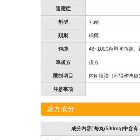
適應症
劑型
丸劑
類別
成藥
包裝
48~1000粒塑膠瓶裝、
單複方
複方
限制項目
內衛換證（不得作為處
注意事項
處方成分
成分內容( 每丸(500mg)中含有：