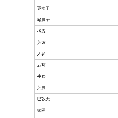
覆盆子
楮實子
橘皮
黃耆
人參
鹿茸
牛膝
芡實
巴戟天
鎖陽