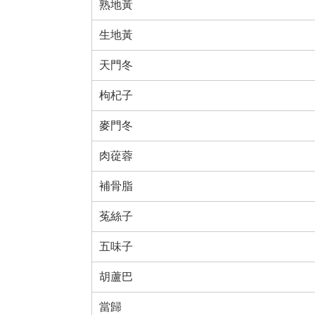
熟地黃
生地黃
天門冬
枸杞子
麥門冬
肉蓯蓉
補骨脂
菟絲子
五味子
胡蘆巴
當歸