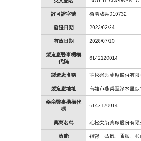
英文品名
BUU YEANG WAN "C
許可證字號
衛署成製010732
發證日期
2023/02/24
有效日期
2028/07/10
製造廠醫事機構
6142120014
代碼
製造廠名稱
莊松榮製藥廠股份有限
製造廠地址
高雄市燕巢區深水里臥牛
藥商醫事機構代
6142120014
碼
藥商名稱
莊松榮製藥廠股份有限
效能
補腎、益氣、通脈、和