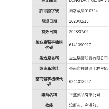
英文品名
LONG DAN XIE GAN W
許可證字號
衛署成製010724
發證日期
2023/02/15
有效日期
2028/07/06
製造廠醫事機構
6141090017
代碼
製造廠名稱
全生製藥股份有限公司
製造廠地址
臺南市柳營區士林里93
藥商醫事機構代
6241013647
碼
藥商名稱
正盛藥品有限公司
效能
瀉肝火、利濕熱。