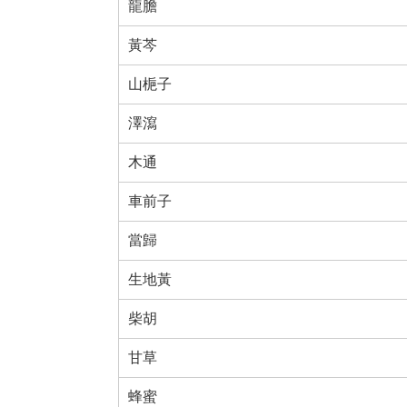
龍膽
黃芩
山梔子
澤瀉
木通
車前子
當歸
生地黃
柴胡
甘草
蜂蜜