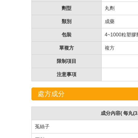
劑型
丸劑
類別
成藥
包裝
4~1000粒塑
單複方
複方
限制項目
注意事項
處方成分
成分內容( 每丸(3.
菟絲子