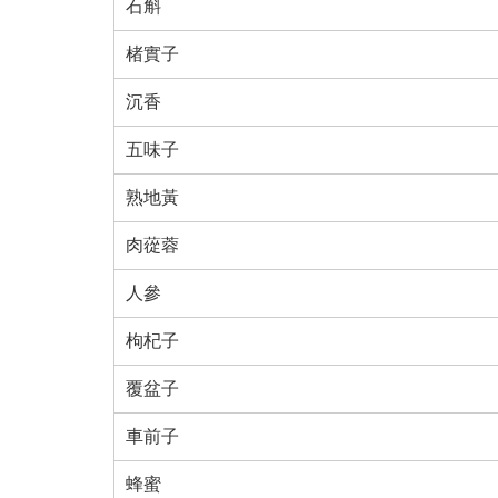
石斛
楮實子
沉香
五味子
熟地黃
肉蓯蓉
人參
枸杞子
覆盆子
車前子
蜂蜜