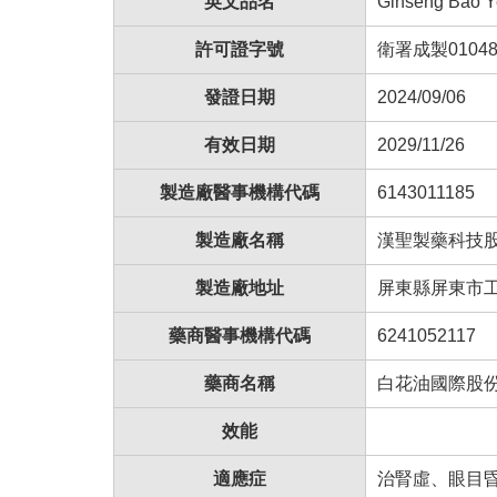
英文品名
Ginseng Bao 
許可證字號
衛署成製01048
發證日期
2024/09/06
有效日期
2029/11/26
製造廠醫事機構代碼
6143011185
製造廠名稱
漢聖製藥科技
製造廠地址
屏東縣屏東市
藥商醫事機構代碼
6241052117
藥商名稱
白花油國際股
效能
適應症
治腎虛、眼目