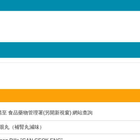
請至
食品藥物管理署(另開新視窗)
網站查詢
寶眼丸（補腎丸減味）