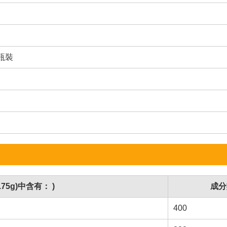
膠瓶裝
75g)中含有： )
成分
400