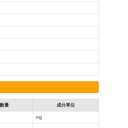
數量
成分單位
mg