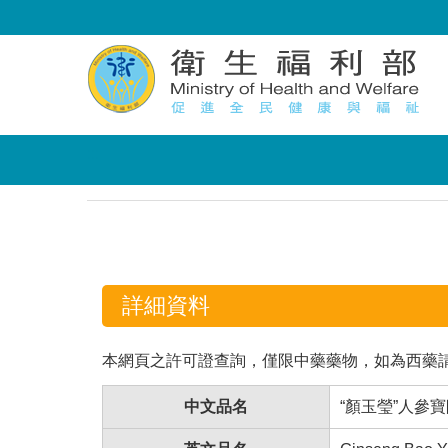
:::
:::
詳細資料
本網頁之許可證查詢，僅限中藥藥物，如為西藥
中文品名
“顏玉瑩”人參