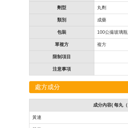
劑型
丸劑
類別
成藥
包裝
100公撮玻璃
單複方
複方
限制項目
注意事項
處方成分
成分內容( 每丸
黃連