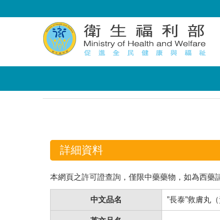
:::
:::
詳細資料
本網頁之許可證查詢，僅限中藥藥物，如為西藥
中文品名
”長泰”救膚丸