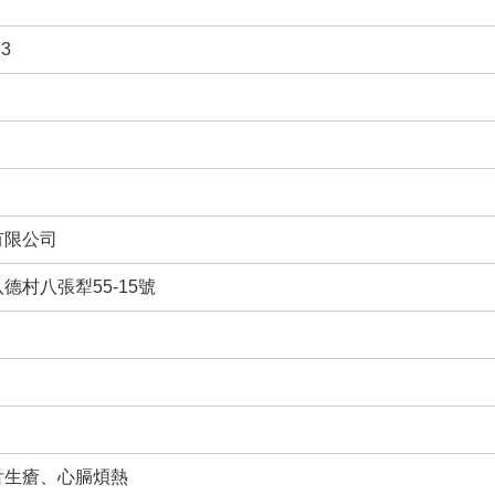
3
有限公司
德村八張犁55-15號
舌生瘡、心膈煩熱