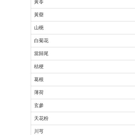
黃苓
黃蘗
山梔
白菊花
當歸尾
桔梗
葛根
薄荷
玄參
天花粉
川芎