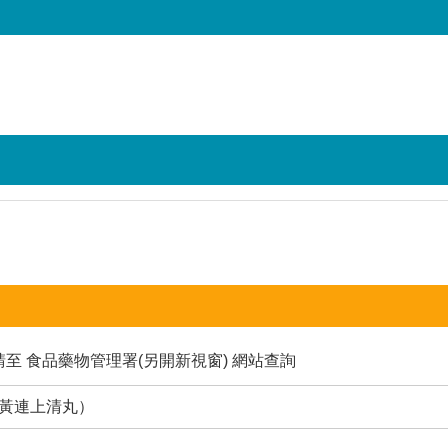
請至
食品藥物管理署(另開新視窗)
網站查詢
（黃連上清丸）