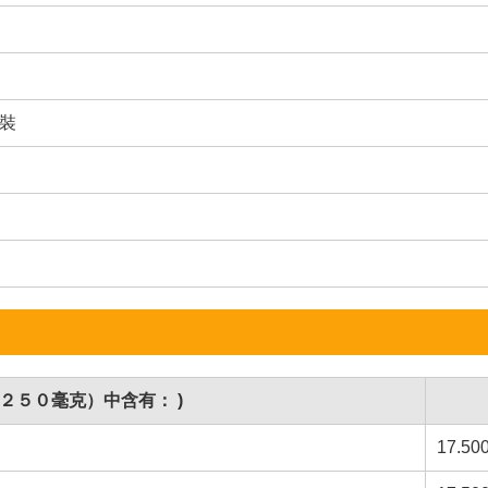
瓶裝
（２５０毫克）中含有： )
17.50