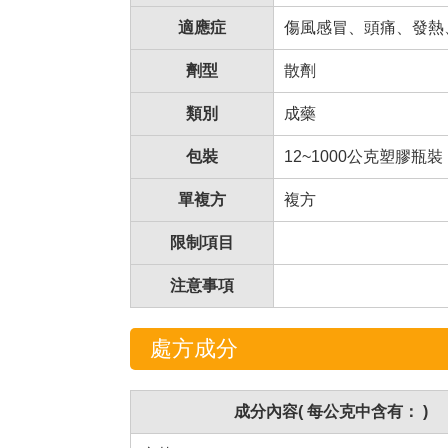
適應症
傷風感冒、頭痛、發熱
劑型
散劑
類別
成藥
包裝
12~1000公克塑膠瓶裝
單複方
複方
限制項目
注意事項
處方成分
成分內容( 每公克中含有： )