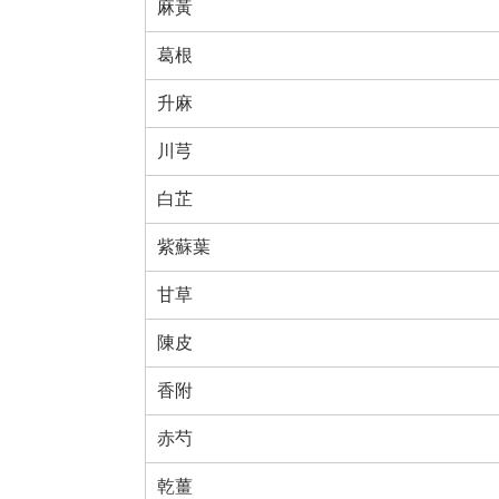
麻黃
葛根
升麻
川芎
白芷
紫蘇葉
甘草
陳皮
香附
赤芍
乾薑