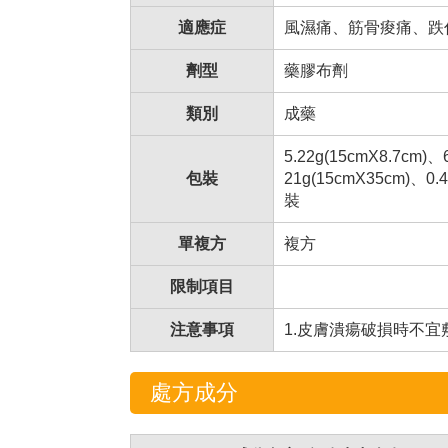
適應症
風濕痛、筋骨痠痛、跌
劑型
藥膠布劑
類別
成藥
5.22g(15cmX8.7cm)、
包裝
21g(15cmX35cm)、
裝
單複方
複方
限制項目
注意事項
1.皮膚潰瘍破損時不宜
處方成分