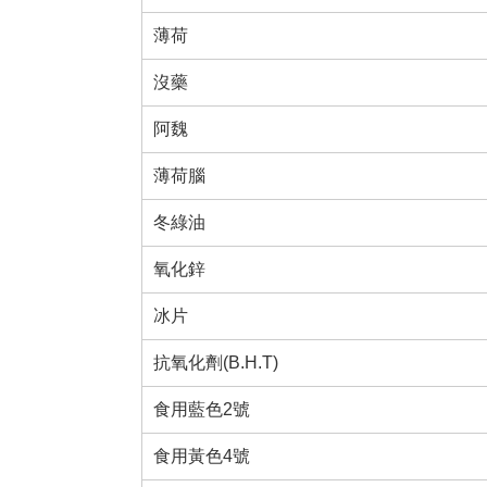
薄荷
沒藥
阿魏
薄荷腦
冬綠油
氧化鋅
冰片
抗氧化劑(B.H.T)
食用藍色2號
食用黃色4號