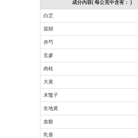
成分內容( 每公克中含有： )
白芷
當歸
赤芍
玄參
肉桂
大黃
木鼈子
生地黃
血餘
乳香