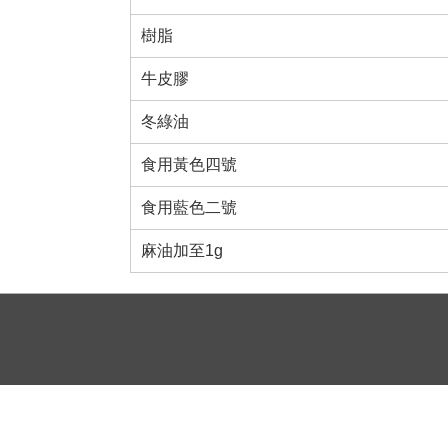
樹脂
牛皮膠
冬綠油
食用黃色四號
食用藍色二號
麻油加至1g