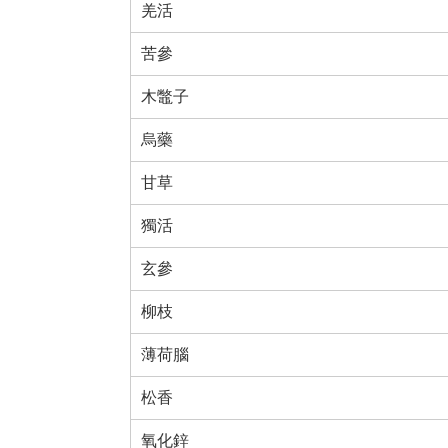
羌活
苦參
木鼈子
烏藥
甘草
獨活
玄參
柳枝
薄荷腦
松香
氧化鋅