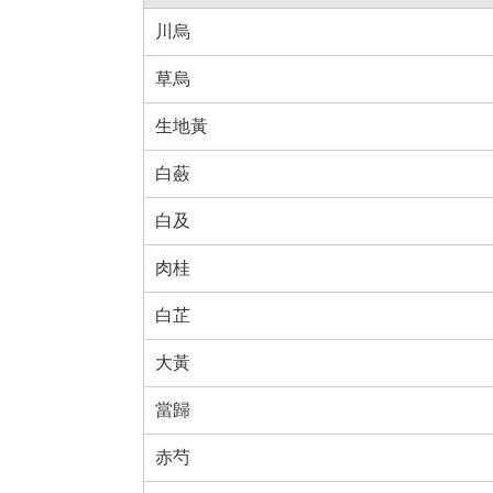
川烏
草烏
生地黃
白蘞
白及
肉桂
白芷
大黃
當歸
赤芍