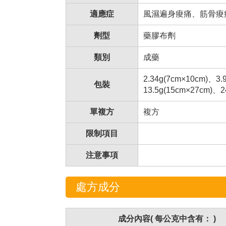
適應症
風濕遍身痠痛、筋骨痠
劑型
藥膠布劑
類別
成藥
2.34g(7cm×10cm)、3.
包裝
13.5g(15cm×27cm)
單複方
複方
限制項目
注意事項
處方成分
成分內容( 每公克中含有： )