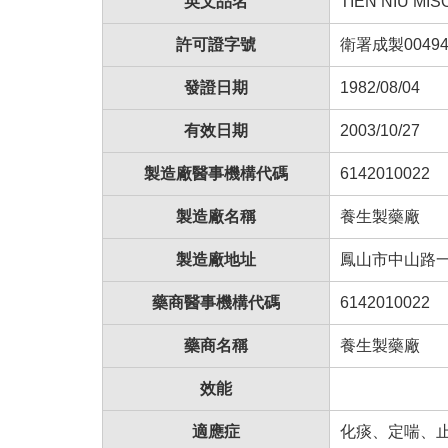
英文品名
TIEN NIU MI
許可證字號
衛署成製00494
發證日期
1982/08/04
有效日期
2003/10/27
製造廠醫事機構代碼
6142010022
製造廠名稱
養生製藥廠
製造廠地址
鳳山市中山路
藥商醫事機構代碼
6142010022
藥商名稱
養生製藥廠
效能
適應症
化痰、定喘、