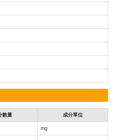
分數量
成分單位
mg