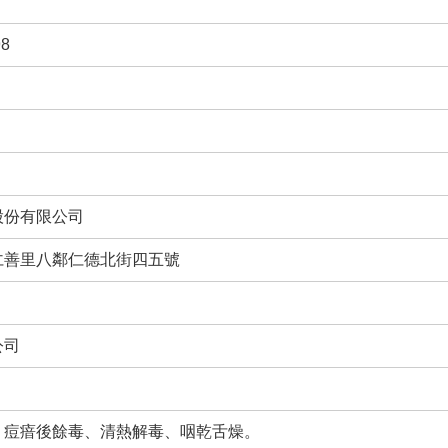
8
股份有限公司
仁善里八鄰仁德北街四五號
公司
、痘瘖後餘毒、清熱解毒、咽乾舌燥。