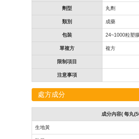
劑型
丸劑
類別
成藥
包裝
24~1000粒塑
單複方
複方
限制項目
注意事項
處方成分
成分內容( 每丸(5
生地黃