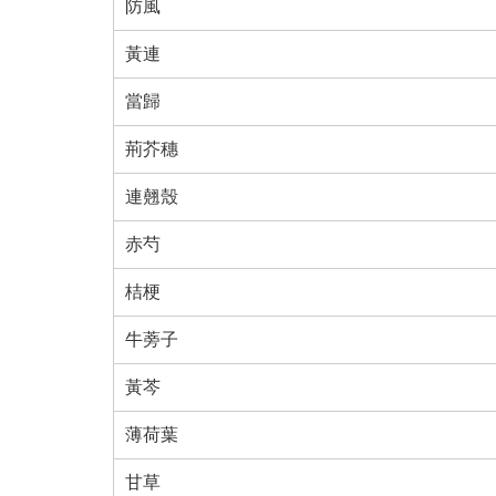
防風
黃連
當歸
荊芥穗
連翹殼
赤芍
桔梗
牛蒡子
黃芩
薄荷葉
甘草