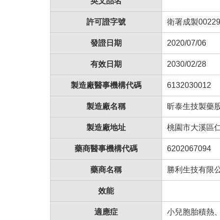
英文品名
許可證字號
衛署成製00229
發證日期
2020/07/06
有效日期
2030/02/28
製造廠醫事機構代碼
6132030012
製造廠名稱
昕泰生技製藥
製造廠地址
桃園市大溪區
藥商醫事機構代碼
6202067094
藥商名稱
勝利生技有限
效能
適應症
小兒胞胎積熱