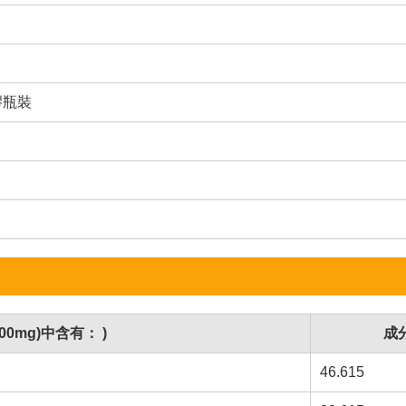
膠瓶裝
00mg)中含有： )
成
46.615