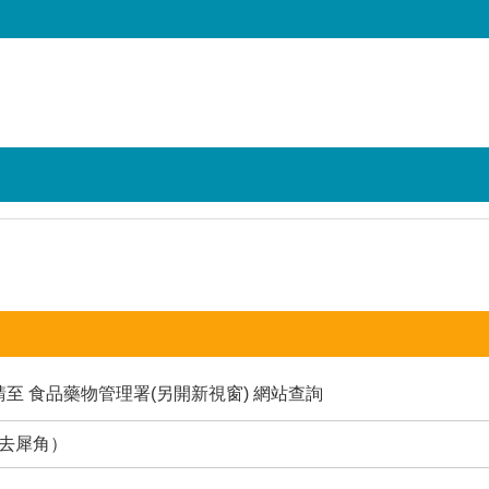
請至
食品藥物管理署(另開新視窗)
網站查詢
（去犀角）