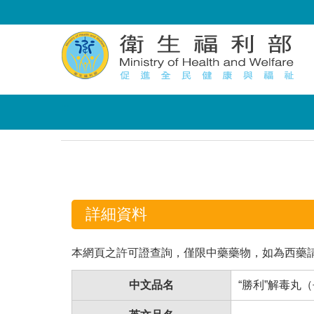
:::
:::
詳細資料
本網頁之許可證查詢，僅限中藥藥物，如為西藥
中文品名
“勝利”解毒丸