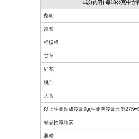
成分內容( 每18公克中含有
柴胡
當歸
栝樓根
甘草
紅花
桃仁
大黃
以上生藥製成浸膏9g(生藥與浸膏比例27:9=3:
結晶性纖維素
澱粉