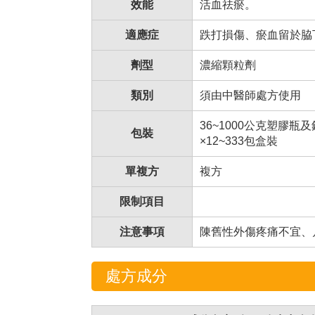
效能
活血祛瘀。
適應症
跌打損傷、瘀血留於脇
劑型
濃縮顆粒劑
類別
須由中醫師處方使用
36~1000公克塑膠瓶
包裝
×12~333包盒裝
單複方
複方
限制項目
注意事項
陳舊性外傷疼痛不宜、
處方成分