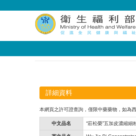
:::
:::
詳細資料
本網頁之許可證查詢，僅限中藥藥物，如為
中文品名
“莊松榮”五加皮濃縮細