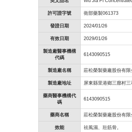
英文品名
Wu Jia Pi Concentra
許可證字號
衛部藥製061373
發證日期
2024/01/26
有效日期
2029/01/26
製造廠醫事機構
6143090515
代碼
製造廠名稱
莊松榮製藥廠股份有限
製造廠地址
屏東縣里港鄉三廍村三和
藥商醫事機構代
6143090515
碼
藥商名稱
莊松榮製藥廠股份有限
效能
祛風濕、壯筋骨。