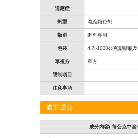
適應症
劑型
濃縮顆粒劑
類別
調劑專用
包裝
4.2~1000公克塑膠瓶
單複方
單方
限制項目
注意事項
處方成分
成分內容( 每公克中含有