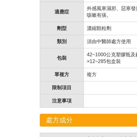
外感風寒濕邪、惡寒發
適應症
咳嗽有痰。
劑型
濃縮顆粒劑
類別
須由中醫師處方使用
42~1000公克塑膠瓶
包裝
×12~285包盒裝
單複方
複方
限制項目
注意事項
處方成分