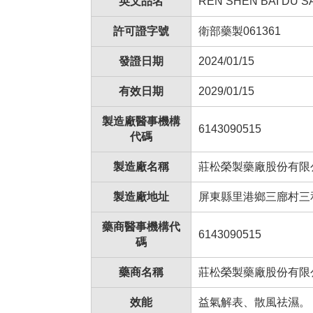
英文品名
REN SHEN BAI DU SA
許可證字號
衛部藥製061361
發證日期
2024/01/15
有效日期
2029/01/15
製造廠醫事機構
6143090515
代碼
製造廠名稱
莊松榮製藥廠股份有限
製造廠地址
屏東縣里港鄉三廍村三和
藥商醫事機構代
6143090515
碼
藥商名稱
莊松榮製藥廠股份有限
效能
益氣解表、散風祛濕。