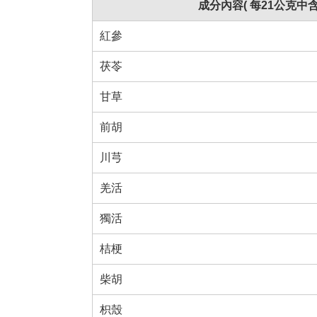
成分內容( 每21公克中含
紅參
茯苓
甘草
前胡
川芎
羌活
獨活
桔梗
柴胡
枳殼