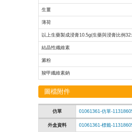
生薑
薄荷
以上生藥製成浸膏10.5g(生藥與浸膏比例32:10.
結晶性纖維素
澱粉
羧甲纖維素鈉
圖檔附件
仿單
01061361-仿單-1131860
外盒資料
01061361-標籤-1131860