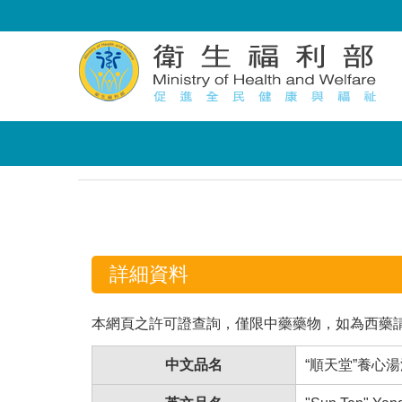
:::
:::
詳細資料
本網頁之許可證查詢，僅限中藥藥物，如為西藥
中文品名
“順天堂”養心