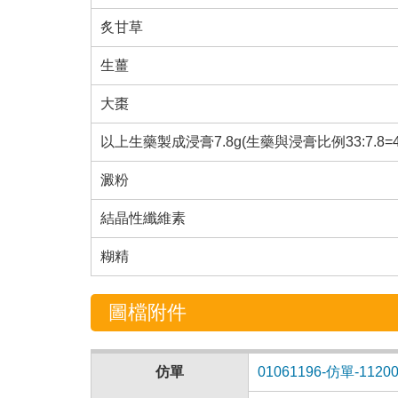
炙甘草
生薑
大棗
以上生藥製成浸膏7.8g(生藥與浸膏比例33:7.8=4.2
澱粉
結晶性纖維素
糊精
圖檔附件
仿單
01061196-仿單-11200