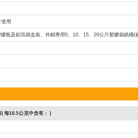
方使用
公克塑膠瓶及鋁箔袋盒裝、外銷專用5、10、15、20公斤塑膠袋紙桶
( 每16.5公克中含有： )