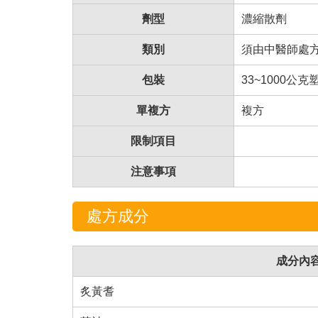
劑型
濃縮散劑
類別
須由中醫師處
包裝
33~1000
單複方
複方
限制項目
注意事項
處方成分
成分內容
炙黃耆