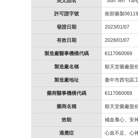
英文品名
"Sun Ten" Yang
許可證字號
衛部藥製06119
發證日期
2023/01/07
有效日期
2028/01/07
製造廠醫事機構代碼
6117060069
製造廠名稱
順天堂藥廠股
製造廠地址
臺中市西屯區
藥商醫事機構代碼
6117060069
藥商名稱
順天堂藥廠股
效能
補血養心、安
適應症
心血不足、心