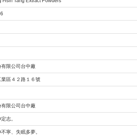
 Hsin Tang Extract Powders
6
份有限公司台中廠
工業區４２路１６號
份有限公司台中廠
神定志。
神不寧、失眠多夢。