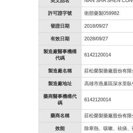
英文品名
NAN SHA SHEN CON
許可證字號
衛部藥製059982
發證日期
2018/09/27
有效日期
2028/09/27
製造廠醫事機構
6142120014
代碼
製造廠名稱
莊松榮製藥廠股份有限
製造廠地址
高雄市燕巢區深水里臥牛
藥商醫事機構代
6142120014
碼
藥商名稱
莊松榮製藥廠股份有限
效能
除寒熱、咳嗽、祛痰、