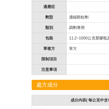
適應症
劑型
濃縮顆粒劑
類別
調劑專用
包裝
11.2~1000公克塑膠
單複方
單方
限制項目
注意事項
處方成分
成分內容( 每公克中含有