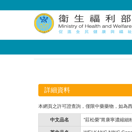
:::
:::
詳細資料
本網頁之許可證查詢，僅限中藥藥物，如為
中文品名
“莊松榮”胃康寧濃縮細