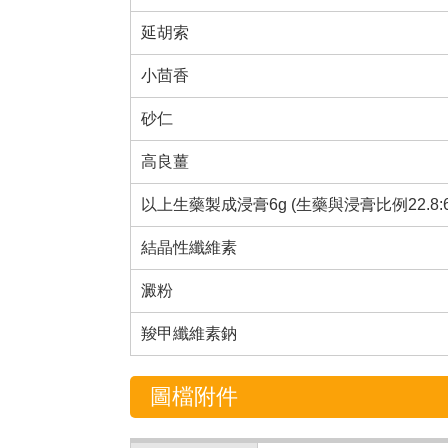
延胡索
小茴香
砂仁
高良薑
以上生藥製成浸膏6g (生藥與浸膏比例22.8:6=3
結晶性纖維素
澱粉
羧甲纖維素鈉
圖檔附件