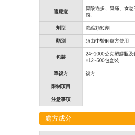
胃酸過多、胃痛、食慾
適應症
感。
劑型
濃縮顆粒劑
類別
須由中醫師處方使用
24~1000公克塑膠瓶
包裝
×12~500包盒裝
單複方
複方
限制項目
注意事項
處方成分