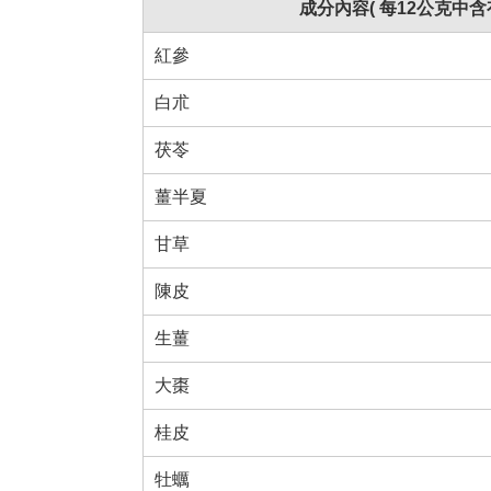
成分內容( 每12公克中含有
紅參
白朮
茯苓
薑半夏
甘草
陳皮
生薑
大棗
桂皮
牡蠣