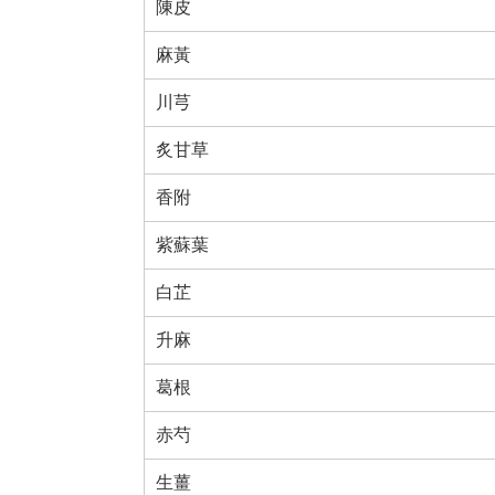
陳皮
麻黃
川芎
炙甘草
香附
紫蘇葉
白芷
升麻
葛根
赤芍
生薑