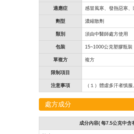
適應症
感冒風寒、發熱惡寒、
劑型
濃縮散劑
類別
須由中醫師處方使用
包裝
15~1000公克塑膠瓶裝
單複方
複方
限制項目
注意事項
（１）體虛多汗者慎服
處方成分
成分內容( 每7.5公克中含有