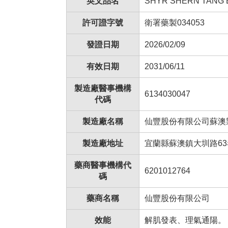
英文品名
SHYR SHERN TANG 
許可證字號
衛署藥製034053
發證日期
2026/02/09
有效日期
2031/06/11
製造廠醫事機構
6134030047
代碼
製造廠名稱
仙豐股份有限公司蘇澳
製造廠地址
宜蘭縣蘇澳鎮大圳路63
藥商醫事機構代
6201012764
碼
藥商名稱
仙豐股份有限公司
效能
解肌發表、理氣通陽。