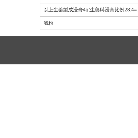
以上生藥製成浸膏4g(生藥與浸膏比例28:4=7:
澱粉