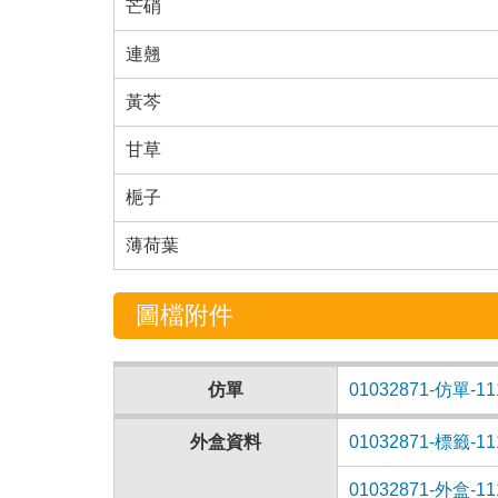
芒硝
連翹
黃芩
甘草
梔子
薄荷葉
圖檔附件
仿單
01032871-仿單-11
外盒資料
01032871-標籤-11
01032871-外盒-11