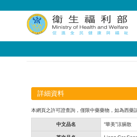
:::
:::
詳細資料
本網頁之許可證查詢，僅限中藥藥物，如為西藥
中文品名
“華美”涼膈散