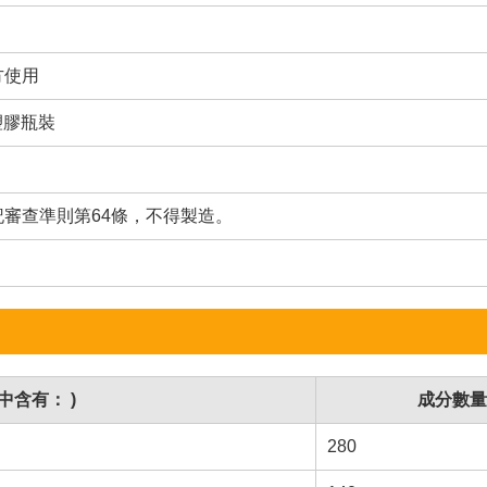
方使用
克塑膠瓶裝
審查準則第64條，不得製造。
中含有： )
成分數量
280