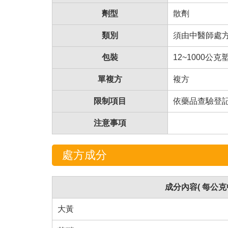
劑型
散劑
類別
須由中醫師處
包裝
12~1000公
單複方
複方
限制項目
依藥品查驗登記
注意事項
處方成分
成分內容( 每公克
大黃