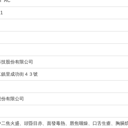
n "AC"
1
科技股份有限公司
二鎮里成功街４３號
股份有限公司
中二焦火盛、頭昏目赤、面發毒熱、唇焦咽燥、口舌生瘡、胸膈