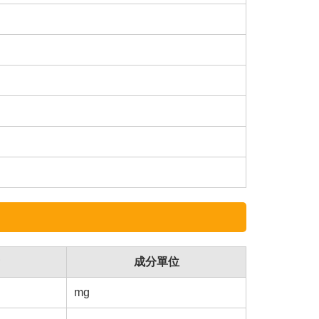
成分單位
mg