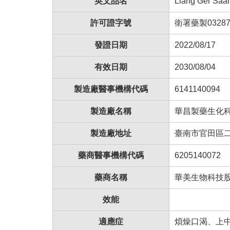
英文品名
Liang Ger Saa
許可證字號
衛署藥製03287
發證日期
2022/08/17
有效日期
2030/08/04
製造廠醫事機構代碼
6141140094
製造廠名稱
華昌製藥生化
製造廠地址
臺南市官田區
藥商醫事機構代碼
6205140072
藥商名稱
華美生物科技
效能
適應症
煩燥口渴、上