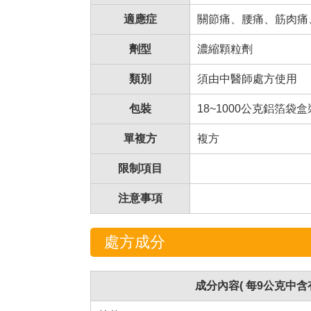
適應症
關節痛、腰痛、筋肉痛
劑型
濃縮顆粒劑
類別
須由中醫師處方使用
包裝
18~1000公克鋁箔袋
單複方
複方
限制項目
注意事項
處方成分
成分內容( 每9公克中含有