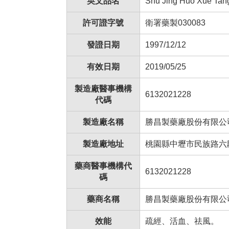
英文品名
Shu Jing Huo Xue Tang
許可證字號
衛署藥製030083
發證日期
1997/12/12
有效日期
2019/05/25
製造廠醫事機構
6132021228
代碼
製造廠名稱
勝昌製藥廠股份有限公
製造廠地址
桃園縣中壢市民族路六段
藥商醫事機構代
6132021228
碼
藥商名稱
勝昌製藥廠股份有限公
效能
疏經、活血、祛風。