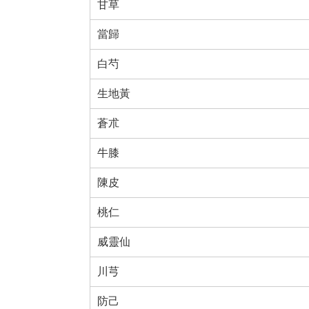
甘草
當歸
白芍
生地黃
蒼朮
牛膝
陳皮
桃仁
威靈仙
川芎
防己