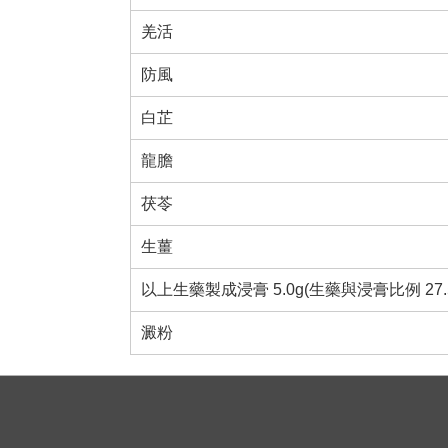
羌活
防風
白芷
龍膽
茯苓
生薑
以上生藥製成浸膏 5.0g(生藥與浸膏比例 27.5:5
澱粉