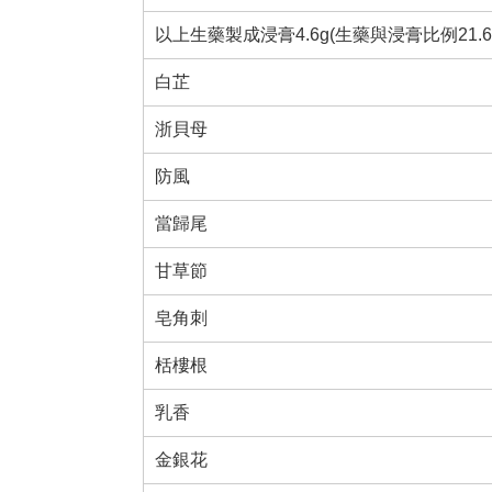
以上生藥製成浸膏4.6g(生藥與浸膏比例21.6:4.6
白芷
浙貝母
防風
當歸尾
甘草節
皂角刺
栝樓根
乳香
金銀花