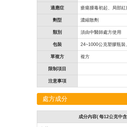
適應症
瘡瘍腫毒初起、局部紅
劑型
濃縮散劑
類別
須由中醫師處方使用
包裝
24~1000公克塑膠
單複方
複方
限制項目
注意事項
處方成分
成分內容( 每12公克中含