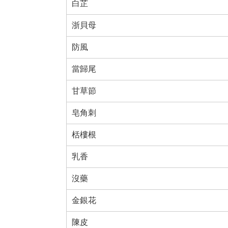
白芷
浙貝母
防風
當歸尾
甘草節
皂角刺
栝樓根
乳香
沒藥
金銀花
陳皮