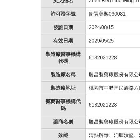
英文品名
Zhen Ren Huo Ming Yi
許可證字號
衛署藥製030081
發證日期
2024/08/15
有效日期
2029/05/25
製造廠醫事機構
6132021228
代碼
製造廠名稱
勝昌製藥廠股份有限公
製造廠地址
桃園市中壢區民族路六段4
藥商醫事機構代
6132021228
碼
藥商名稱
勝昌製藥廠股份有限公
效能
清熱解毒、消腫潰堅、