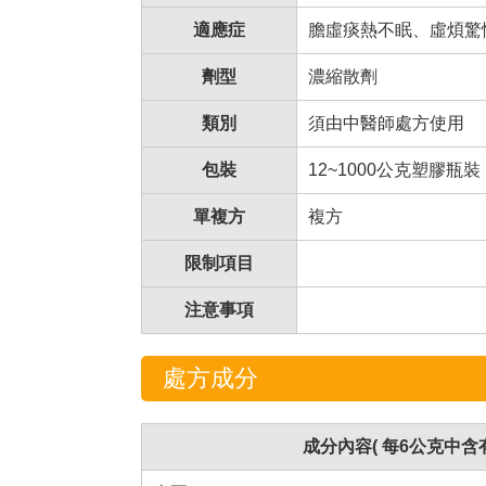
適應症
膽虛痰熱不眠、虛煩驚
劑型
濃縮散劑
類別
須由中醫師處方使用
包裝
12~1000公克塑膠瓶裝
單複方
複方
限制項目
注意事項
處方成分
成分內容( 每6公克中含有