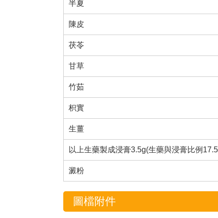
半夏
陳皮
茯苓
甘草
竹茹
枳實
生薑
以上生藥製成浸膏3.5g(生藥與浸膏比例17.5:3.
澱粉
圖檔附件