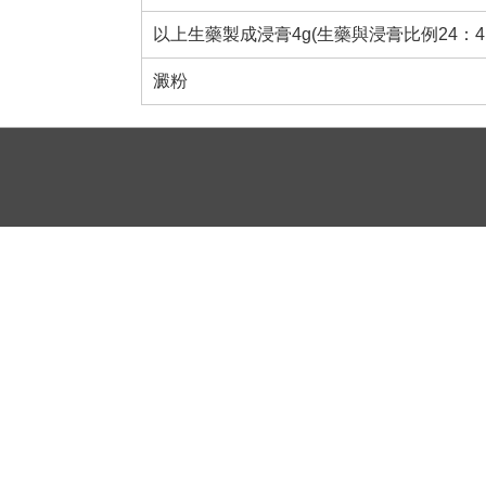
以上生藥製成浸膏4g(生藥與浸膏比例24：4
澱粉