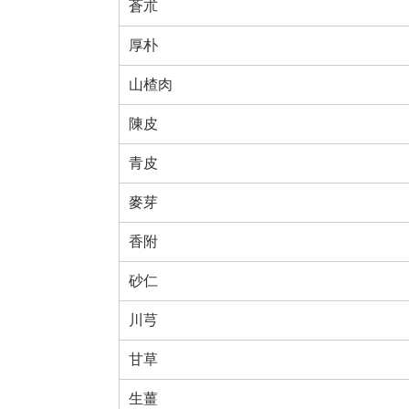
蒼朮
厚朴
山楂肉
陳皮
青皮
麥芽
香附
砂仁
川芎
甘草
生薑