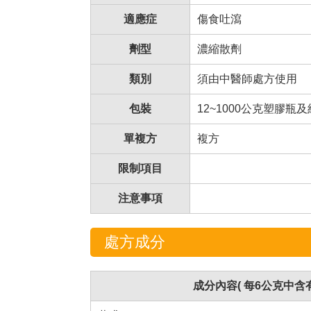
適應症
傷食吐瀉
劑型
濃縮散劑
類別
須由中醫師處方使用
包裝
12~1000公克塑膠瓶
單複方
複方
限制項目
注意事項
處方成分
成分內容( 每6公克中含有