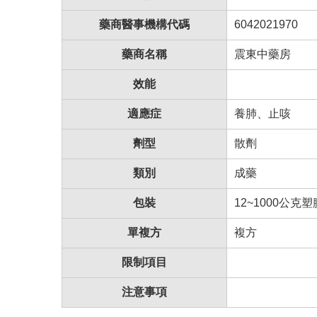
藥商醫事機構代碼
6042021970
藥商名稱
震東中藥房
效能
適應症
養肺、止咳
劑型
散劑
類別
成藥
包裝
12~1000公克
單複方
複方
限制項目
注意事項