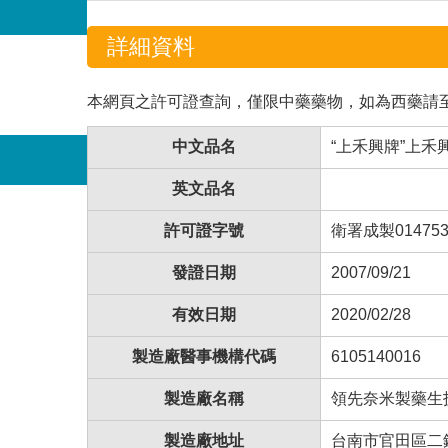
詳細資料
本網頁之許可證查詢，僅限中藥藥物，如為西藥請
中文品名
“上禾興牌”上禾
英文品名
許可證字號
衛署成製01475
發證日期
2007/09/21
有效日期
2020/02/28
製造廠醫事機構代碼
6105140016
製造廠名稱
領先奈米製藥生
製造廠地址
台南市官田區二