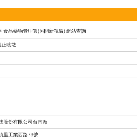
至
食品藥物管理署(另開新視窗)
網站查詢
興止咳散
3
技股份有限公司台南廠
鎮里工業西路73號