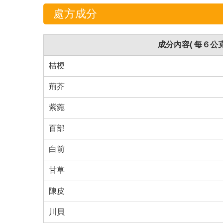
處方成分
成分內容( 每６公克
桔梗
荊芥
紫菀
百部
白前
甘草
陳皮
川貝