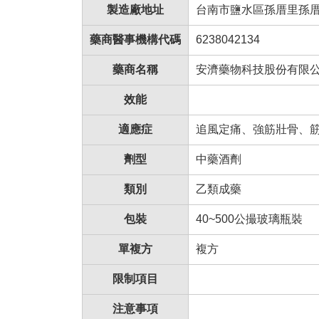
製造廠地址
台南市鹽水區孫厝里孫
藥商醫事機構代碼
6238042134
藥商名稱
安濟藥物科技股份有限
效能
適應症
追風定痛、強筋壯骨、
劑型
中藥酒劑
類別
乙類成藥
包裝
40~500公撮玻璃瓶裝
單複方
複方
限制項目
注意事項