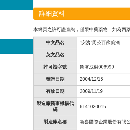
詳細資料
本網頁之許可證查詢，僅限中藥藥物，如為西
中文品名
“安濟”周公百歲藥酒
英文品名
許可證字號
衛署成製006999
發證日期
2004/12/15
有效日期
2009/11/19
製造廠醫事機構代
6141020015
碼
製造廠名稱
新喜國際企業股份有限