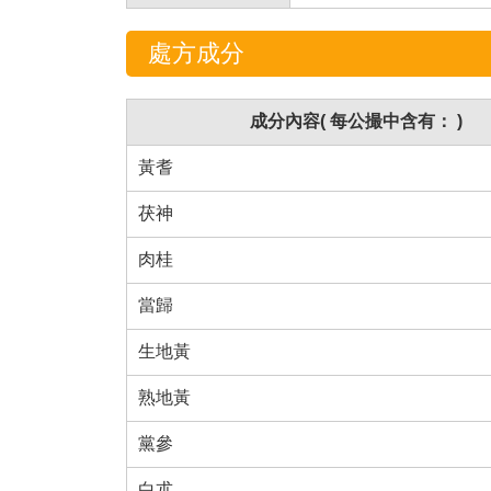
處方成分
成分內容( 每公撮中含有： )
黃耆
茯神
肉桂
當歸
生地黃
熟地黃
黨參
白朮