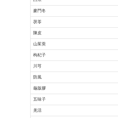
麥門冬
茯苓
陳皮
山茱萸
枸杞子
川芎
防風
龜版膠
五味子
羌活