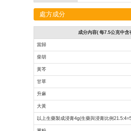
處方成分
成分內容( 每7.5公克中含有
當歸
柴胡
黃芩
甘草
升麻
大黃
以上生藥製成浸膏4g(生藥與浸膏比例21.5:4=5.3
澱粉