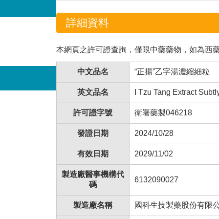
詳細資料
本網頁之許可證查詢，僅限中藥藥物，如為西
中文品名
“正揚”乙字湯濃縮細粒
英文品名
I Tzu Tang Extract Subtl
許可證字號
衛署藥製046218
發證日期
2024/10/28
有效日期
2029/11/02
製造廠醫事機構代
6132090027
碼
製造廠名稱
國科生技製藥股份有限