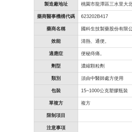
製造廠地址
桃園市龍潭區三水里大
藥商醫事機構代碼
623202B417
藥商名稱
國科生技製藥股份有限
效能
清熱、通便。
適應症
便秘痔痛。
劑型
濃縮顆粒劑
類別
須由中醫師處方使用
包裝
15~1000公克塑膠瓶裝
單複方
複方
限制項目
注意事項